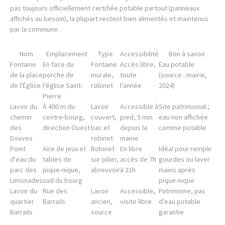
pas toujours officiellement certifiée potable partout (panneaux
affichés au besoin), la plupart restent bien alimentés et maintenus
par la commune.
Nom
Emplacement
Type
Accessibilité
Bon à savoir
Fontaine
En face du
Fontaine
Accès libre,
Eau potable
de la place
porche de
murale,
toute
(source : mairie,
de l'Église
l’église Saint-
robinet
l’année
2024)
Pierre
Lavoir du
À 400 m du
Lavoir
Accessible à
Site patrimonial ;
chemin
centre-bourg,
couvert,
pied, 5 min
eau non affichée
des
direction Ouest
bac et
depuis la
comme potable
Douves
robinet
mairie
Point
Aire de jeux et
Robinet
En libre
Idéal pour remplir
d'eau du
tables de
sur pilier,
accès de 7h
gourdes ou laver
parc des
pique-nique,
abreuvoir
à 21h
mains après
Limonades
sud du bourg
pique-nique
Lavoir du
Rue des
Lavoir
Accessible,
Patrimoine, pas
quartier
Barrails
ancien,
visite libre
d’eau potable
Barrails
source
garantie