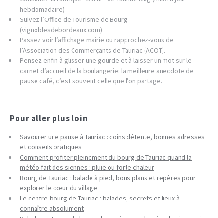
hebdomadaire)
Suivez l’Office de Tourisme de Bourg
(vignoblesdebordeaux.com)
Passez voir l’affichage mairie ou rapprochez-vous de
l’Association des Commerçants de Tauriac (ACOT).
Pensez enfin à glisser une gourde et à laisser un mot sur le
carnet d’accueil de la boulangerie: la meilleure anecdote de
pause café, c’est souvent celle que l’on partage.
Pour aller plus loin
Savourer une pause à Tauriac : coins détente, bonnes adresses
et conseils pratiques
Comment profiter pleinement du bourg de Tauriac quand la
météo fait des siennes : pluie ou forte chaleur
Bourg de Tauriac : balade à pied, bons plans et repères pour
explorer le cœur du village
Le centre-bourg de Tauriac : balades, secrets et lieux à
connaître absolument