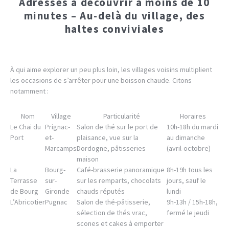
Adresses à découvrir à moins de 10
minutes – Au-delà du village, des
haltes conviviales
À qui aime explorer un peu plus loin, les villages voisins multiplient
les occasions de s’arrêter pour une boisson chaude. Citons
notamment :
Nom
Village
Particularité
Horaires
Le Chai du
Prignac-
Salon de thé sur le port de
10h-18h du mardi
Port
et-
plaisance, vue sur la
au dimanche
Marcamps
Dordogne, pâtisseries
(avril-octobre)
maison
La
Bourg-
Café-brasserie panoramique
8h-19h tous les
Terrasse
sur-
sur les remparts, chocolats
jours, sauf le
de Bourg
Gironde
chauds réputés
lundi
L’Abricotier
Pugnac
Salon de thé-pâtisserie,
9h-13h / 15h-18h,
sélection de thés vrac,
fermé le jeudi
scones et cakes à emporter