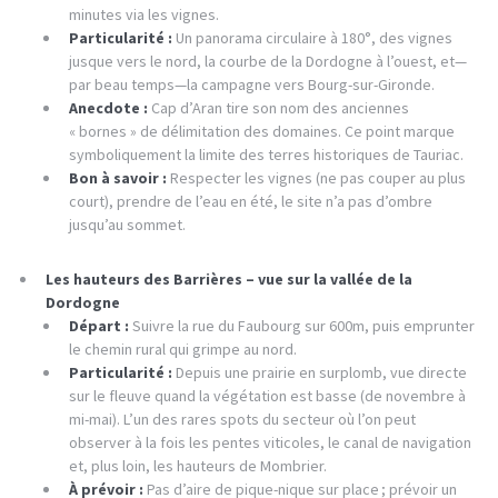
minutes via les vignes.
Particularité :
Un panorama circulaire à 180°, des vignes
jusque vers le nord, la courbe de la Dordogne à l’ouest, et—
par beau temps—la campagne vers Bourg-sur-Gironde.
Anecdote :
Cap d’Aran tire son nom des anciennes
« bornes » de délimitation des domaines. Ce point marque
symboliquement la limite des terres historiques de Tauriac.
Bon à savoir :
Respecter les vignes (ne pas couper au plus
court), prendre de l’eau en été, le site n’a pas d’ombre
jusqu’au sommet.
Les hauteurs des Barrières – vue sur la vallée de la
Dordogne
Départ :
Suivre la rue du Faubourg sur 600m, puis emprunter
le chemin rural qui grimpe au nord.
Particularité :
Depuis une prairie en surplomb, vue directe
sur le fleuve quand la végétation est basse (de novembre à
mi-mai). L’un des rares spots du secteur où l’on peut
observer à la fois les pentes viticoles, le canal de navigation
et, plus loin, les hauteurs de Mombrier.
À prévoir :
Pas d’aire de pique-nique sur place ; prévoir un