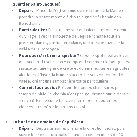
quartier Saint-Jacques)
Départ :
Place de l’église, puis suivre la rue de la Mairie et
prendre la petite montée à droite signalée "Chemin des
Bénédictins".
Particularité :
En haut, une vue en balcon sur tout le cœur
du village, avec la silhouette de l’église romane tout en
premier plan et, par lumière claire, une perspective sur la
vallée de la Dordogne.
Pourquoi c’est remarquable ?
C’est le spot idéal au lever
ou coucher du soleil : on y comprend comment le bourg s’est
installé sur une ligne de crête et domine les terres agricoles
alentours. L’hiver, la brume s’accroche souvent en fond de
vallée, créant une atmosphère toute particulière.
Conseil tauriacais :
Prévoir de bonnes chaussures par
temps de pluie (le chemin n’est pas goudronné sur le dernier
tronçon). Pause sur le banc en pierre pour écouter les
cloches ou repérer les milans en vol.
La butte du domaine de Cap d’Aran
Départ :
Depuis la mairie, prendre la direction Ledat, puis
suivre le chemin rural balisé jaune ; accès en moins de 30